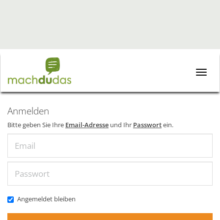
Toggle
naviga
Anmelden
Bitte geben Sie Ihre
Email-Adresse
und Ihr
Passwort
ein.
Email
Passwort
Angemeldet bleiben