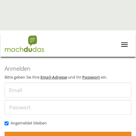
Toggle
naviga
Anmelden
Bitte geben Sie Ihre
Email-Adresse
und Ihr
Passwort
ein.
Email
Passwort
Angemeldet bleiben