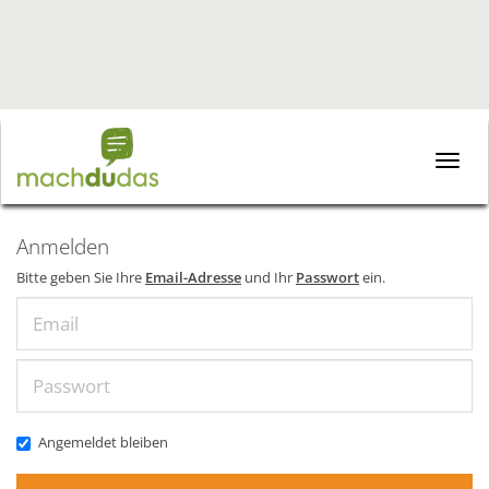
Toggle
naviga
Anmelden
Bitte geben Sie Ihre
Email-Adresse
und Ihr
Passwort
ein.
Email
Passwort
Angemeldet bleiben