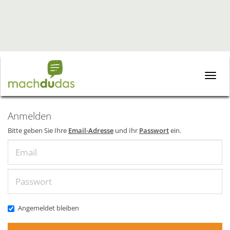
Toggle
naviga
Anmelden
Bitte geben Sie Ihre
Email-Adresse
und Ihr
Passwort
ein.
Email
Passwort
Angemeldet bleiben