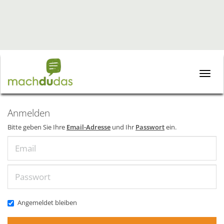
Toggle
naviga
Anmelden
Bitte geben Sie Ihre
Email-Adresse
und Ihr
Passwort
ein.
Email
Passwort
Angemeldet bleiben