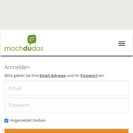
Toggle
naviga
Anmelden
Bitte geben Sie Ihre
Email-Adresse
und Ihr
Passwort
ein.
Email
Passwort
Angemeldet bleiben