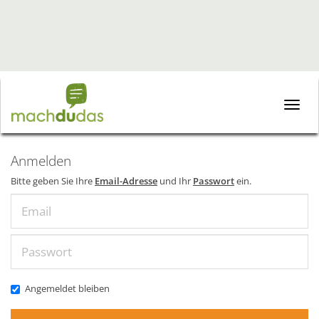
Toggle
naviga
Anmelden
Bitte geben Sie Ihre
Email-Adresse
und Ihr
Passwort
ein.
Email
Passwort
Angemeldet bleiben