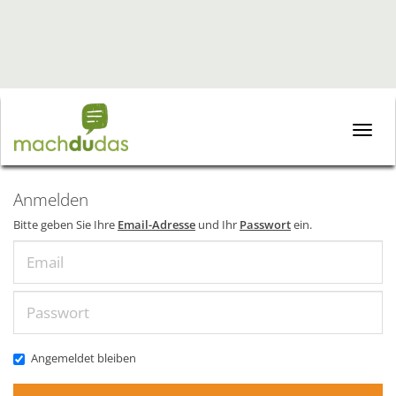
Toggle
naviga
Anmelden
Bitte geben Sie Ihre
Email-Adresse
und Ihr
Passwort
ein.
Email
Passwort
Angemeldet bleiben