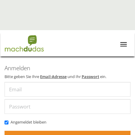
Toggle
naviga
Anmelden
Bitte geben Sie Ihre
Email-Adresse
und Ihr
Passwort
ein.
Email
Passwort
Angemeldet bleiben