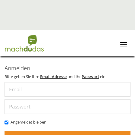
Toggle
naviga
Anmelden
Bitte geben Sie Ihre
Email-Adresse
und Ihr
Passwort
ein.
Email
Passwort
Angemeldet bleiben